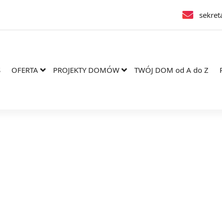
sekret
S
OFERTA
PROJEKTY DOMÓW
TWÓJ DOM od A do Z