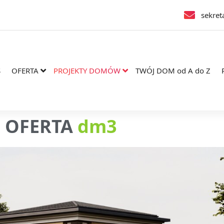
sekret
S
OFERTA
PROJEKTY DOMÓW
TWÓJ DOM od A do Z
OFERTA
d
m
3