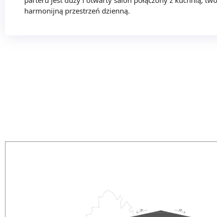
parteru jest duży i otwarty salon połączony z kuchnią, tw
harmonijną przestrzeń dzienną.