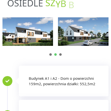
O
J
Ó
B
Y
OSIEDLE
S
Z
B
K
1
2
3
Budynek A1 i A2 - Dom o powierzchni
159m2, powierzchnia działki: 552,5m2