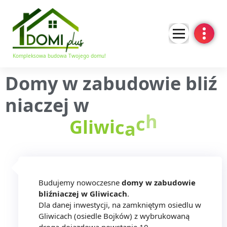
Kompleksowa budowa Twojego domu!
Domy
w
zabudowie
bliź
niaczej
w
a
c
G
l
i
w
i
c
h
Budujemy nowoczesne
domy w zabudowie
bliźniaczej w Gliwicach
.
Dla danej inwestycji, na zamkniętym osiedlu w
Gliwicach (osiedle Bojków) z wybrukowaną
drogą dojazdową powstanie 10