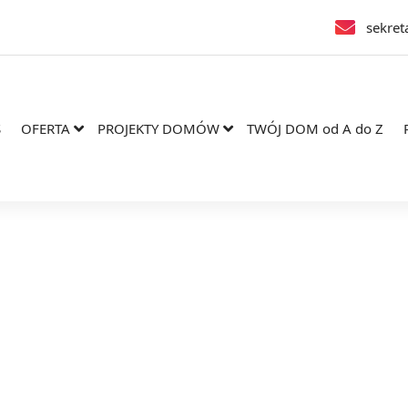
sekret
S
OFERTA
PROJEKTY DOMÓW
TWÓJ DOM od A do Z