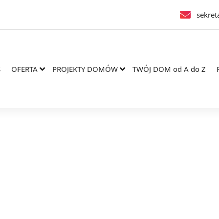
sekret
S
OFERTA
PROJEKTY DOMÓW
TWÓJ DOM od A do Z