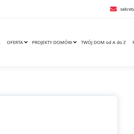
sekret
S
OFERTA
PROJEKTY DOMÓW
TWÓJ DOM od A do Z