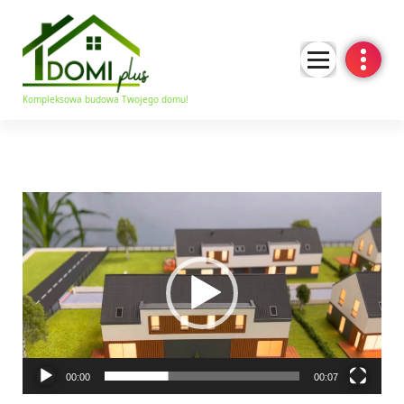
Kompleksowa budowa Twojego domu!
Odtwarzacz
video
00:00
00:07