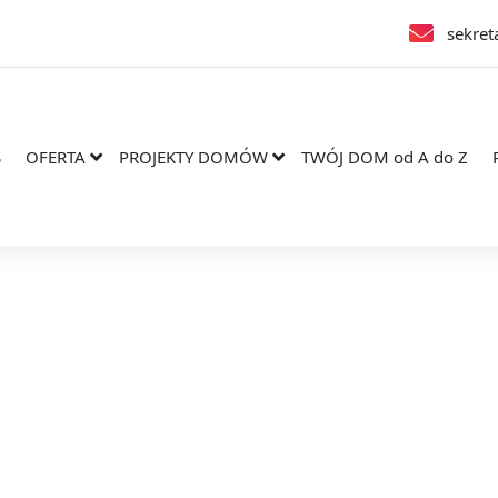
sekret
S
OFERTA
PROJEKTY DOMÓW
TWÓJ DOM od A do Z