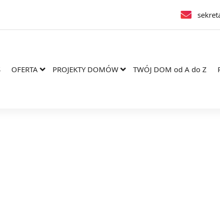
sekret
S
OFERTA
PROJEKTY DOMÓW
TWÓJ DOM od A do Z